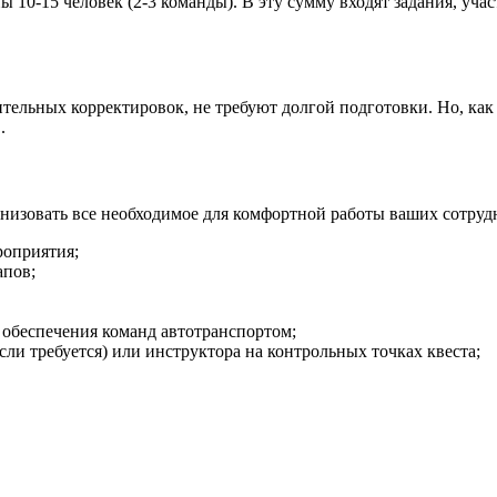
пы 10-15 человек (2-3 команды). В эту сумму входят задания, уч
ительных корректировок, не требуют долгой подготовки. Но, как
.
низовать все необходимое для комфортной работы ваших сотруд
роприятия;
апов;
 обеспечения команд автотранспортом;
ли требуется) или инструктора на контрольных точках квеста;