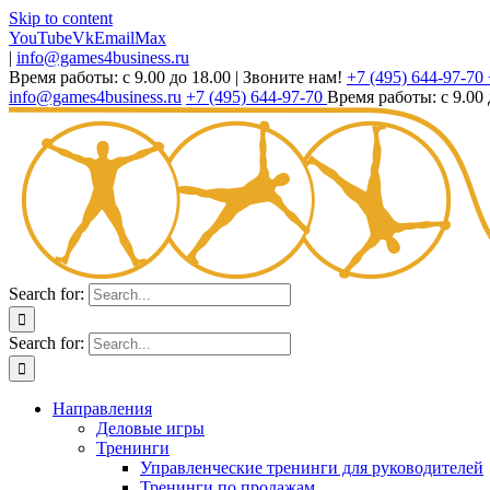
Skip to content
YouTube
Vk
Email
Max
|
info@games4business.ru
Время работы: с 9.00 до 18.00
|
Звоните нам!
+7 (495) 644-97-70
info@games4business.ru
+7 (495) 644-97-70
Время работы: с 9.00 
Search for:
Search for:
Направления
Деловые игры
Тренинги
Управленческие тренинги для руководителей
Тренинги по продажам