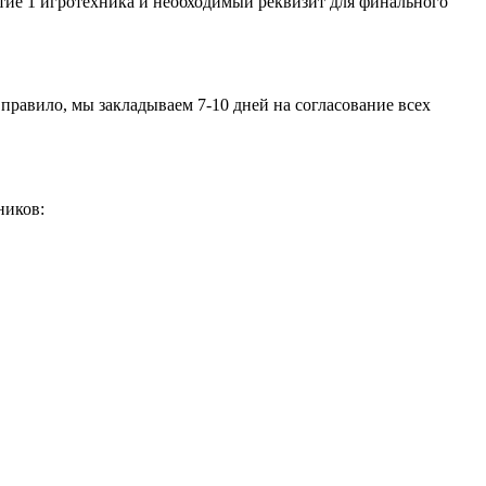
астие 1 игротехника и необходимый реквизит для финального
 правило, мы закладываем 7-10 дней на согласование всех
ников: