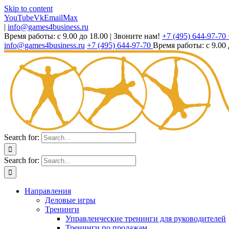
Skip to content
YouTube
Vk
Email
Max
|
info@games4business.ru
Время работы: с 9.00 до 18.00
|
Звоните нам!
+7 (495) 644-97-70
info@games4business.ru
+7 (495) 644-97-70
Время работы: с 9.00 
Search for:
Search for:
Направления
Деловые игры
Тренинги
Управленческие тренинги для руководителей
Тренинги по продажам