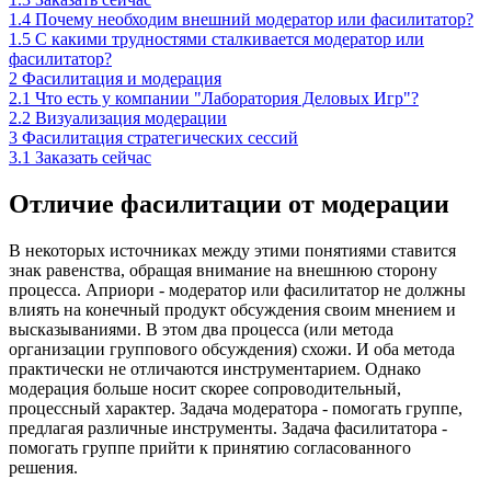
1.4
Почему необходим внешний модератор или фасилитатор?
1.5
С какими трудностями сталкивается модератор или
фасилитатор?
2
Фасилитация и модерация
2.1
Что есть у компании "Лаборатория Деловых Игр"?
2.2
Визуализация модерации
3
Фасилитация стратегических сессий
3.1
Заказать сейчас
Отличие фасилитации от модерации
В некоторых источниках между этими понятиями ставится
знак равенства, обращая внимание на внешнюю сторону
процесса. Априори - модератор или фасилитатор не должны
влиять на конечный продукт обсуждения своим мнением и
высказываниями. В этом два процесса (или метода
организации группового обсуждения) схожи. И оба метода
практически не отличаются инструментарием. Однако
модерация больше носит скорее сопроводительный,
процессный характер. Задача модератора - помогать группе,
предлагая различные инструменты. Задача фасилитатора -
помогать группе прийти к принятию согласованного
решения.