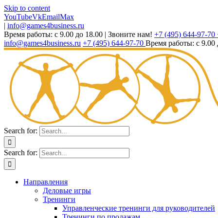
Skip to content
YouTube
Vk
Email
Max
|
info@games4business.ru
Время работы: с 9.00 до 18.00
|
Звоните нам!
+7 (495) 644-97-70
info@games4business.ru
+7 (495) 644-97-70
Время работы: с 9.00 
Search for:
Search for:
Направления
Деловые игры
Тренинги
Управленческие тренинги для руководителей
Тренинги по продажам