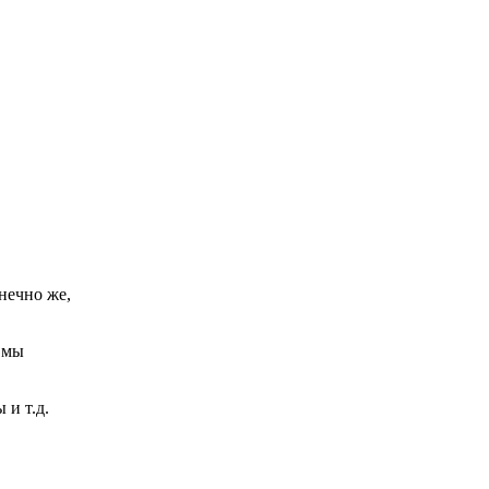
нечно же,
 мы
 и т.д.