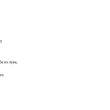
ту
а из лука,
сех