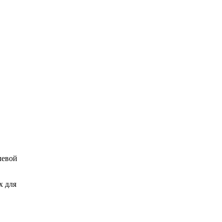
левой
х для