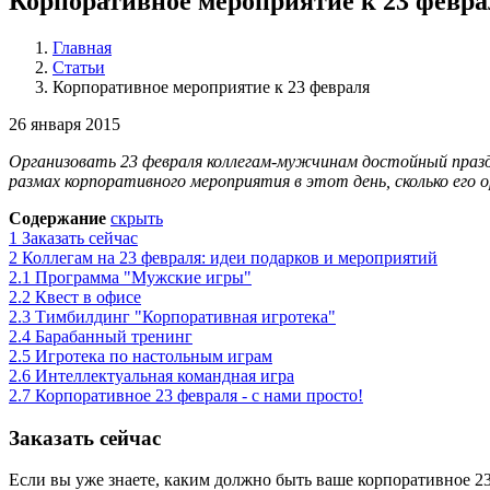
Корпоративное мероприятие к 23 февра
Главная
Статьи
Корпоративное мероприятие к 23 февраля
26 января 2015
Организовать 23 февраля коллегам-мужчинам достойный праздн
размах корпоративного мероприятия в этот день, сколько его 
Содержание
скрыть
1
Заказать сейчас
2
Коллегам на 23 февраля: идеи подарков и мероприятий
2.1
Программа "Мужские игры"
2.2
Квест в офисе
2.3
Тимбилдинг "Корпоративная игротека"
2.4
Барабанный тренинг
2.5
Игротека по настольным играм
2.6
Интеллектуальная командная игра
2.7
Корпоративное 23 февраля - с нами просто!
Заказать сейчас
Если вы уже знаете, каким должно быть ваше корпоративное 23