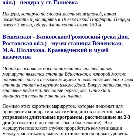
обл.) - пещера у ст. Галиёвка
Пещера, которую по словам местных жителей, начал
исследовать и расширять в 19 веке некий Порфирий. Пещера
имеет 3 яруса, общая длина ходов - около 150 м.
Вёшенская - Базковская/Громовский (река Дон,
Ростовская обл.) - музеи станицы Вёшенская:
М.А. Шолохова. Краеведческий и музей
казачества
Одной из основных достопримечательностей этого
маршрута является станица Вёшенская, в которой можно
побывать сразу в нескольких музеях и памятных местах. Сама
станица стоит на крутом изломе Дона. Вокруг отрываются
красивые пейзажи: песчаные берега, лес. Отсюда и
начинается плавание экипажа плота.
Помимо этих коротких маршрутов, которые подходят для
проведения корпоративных тимбилдингов и эвентов, мы
устраиваем длительные программы, рассчитанные на 2-3
дня
(возможно и до недели - было бы желание). Эти
маршруты позволяют глубже проработать коммуникации
между участниками, вывести отношения на новый уровень.