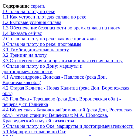
Содержание
скрыть
1
Сплав на плоту по реке
1.1
Как устроен плот для сплава по реке
1.2
Бытовые условия сплава
1.3
Обеспечение безопасности во время сплава на плоту
1.4
Заказать сейчас
2
Сплав на плоту по реке: как все происходит
3
Сплав на плоту по реке: программы
3.1
Тимбилдинг-сплав на плоту
3.2
Тренинг на плоту
3.3
Стратегическая или организационная сессия на плоту
4
Сплав на плоту по Дону: маршуты и
достопримечательности
4.1
Александровка Донская - Павловск (река Дон,
Воронежская обл.)
4.2
Старая Калитва - Новая Калитва (река Дон, Воронежская
обл.)
4.3
Галиёвка - Терешково (река Дон, Воронежская обл.) -
пещера у ст. Галиёвка
4.4
Вёшенская - Базковская/Громовский (река Дон, Ростовская
обл.) - музеи станицы Вёшенская: М.А. Шолохова.
Краеведческий и музей казачества
5
Сплав на плоту по Оке: маршруты и достопримечательности
5.1
Маршруты сплавов по Оке