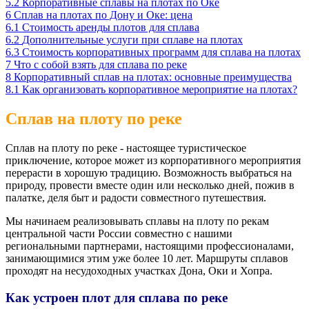
5.2
Корпоративные сплавы на плотах по Оке
6
Сплав на плотах по Дону и Оке: цена
6.1
Стоимость аренды плотов для сплава
6.2
Дополнительные услуги при сплаве на плотах
6.3
Стоимость корпоративных программ для сплава на плотах
7
Что с собой взять для сплава по реке
8
Корпоративный сплав на плотах: основные преимущества
8.1
Как организовать корпоративное мероприятие на плотах?
Сплав на плоту по реке
Сплав на плоту по реке - настоящее туристическое
приключение, которое может из корпоративного мероприятия
перерасти в хорошую традицию. Возможность выбраться на
природу, провести вместе один или несколько дней, пожив в
палатке, деля быт и радости совместного путешествия.
Мы начинаем реализовывать сплавы на плоту по рекам
центральной части России совместно с нашими
региональными партнерами, настоящими профессионалами,
занимающимися этим уже более 10 лет. Маршруты сплавов
проходят на несудоходных участках Дона, Оки и Хопра.
Как устроен плот для сплава по реке