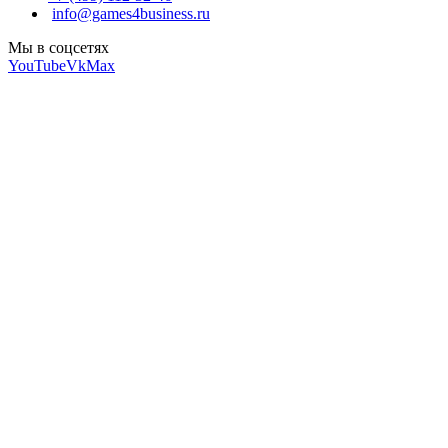
info@games4business.ru
Мы в соцсетях
YouTube
Vk
Max