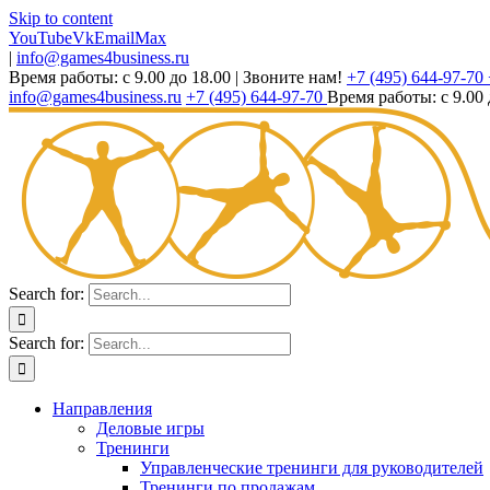
Skip to content
YouTube
Vk
Email
Max
|
info@games4business.ru
Время работы: с 9.00 до 18.00
|
Звоните нам!
+7 (495) 644-97-70
info@games4business.ru
+7 (495) 644-97-70
Время работы: с 9.00 
Search for:
Search for:
Направления
Деловые игры
Тренинги
Управленческие тренинги для руководителей
Тренинги по продажам