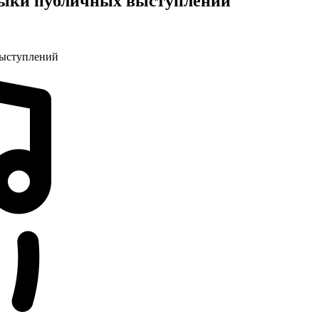
выки публичных выступлений
выступлений